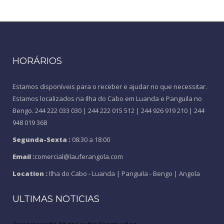
HORÁRIOS
Estamos disponíveis para o receber e ajudar no que necessitar.
Estamos localizados na Ilha do Cabo em Luanda e Panguila no
Bengo. 244 222 033 030 | 244 222 015 512 | 244 926 919 210 | 244
948 019 368
Segunda-Sexta :
08:30 a 18:00
Email :
comercial@lauferangola.com
Location :
Ilha do Cabo - Luanda | Panguila - Bengo | Angola
ULTIMAS NOTICIAS