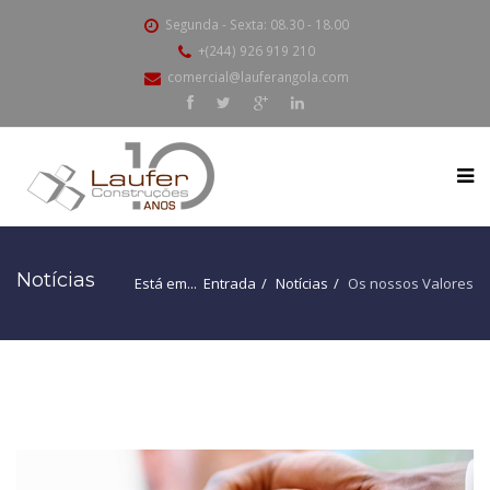
Segunda - Sexta: 08.30 - 18.00
+(244) 926 919 210
comercial@lauferangola.com
Notícias
Está em...
Entrada
Notícias
Os nossos Valores